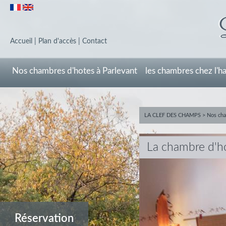
Accueil
|
Plan d'accès
|
Contact
Nos chambres d'hotes à Parlevant
les chambres chez l'h
LA CLEF DES CHAMPS
>
Nos cha
La chambre d'h
Réservation