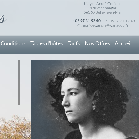
Katy et André Gonidec
Parlevant bangor
56360 Belle-Ile-en-Mer
T :
02 97 31 52 40
- P : 06 16 31 19 48
@ :
gonidec.andre@wanadoo.fr
Conditions
Tables d'hôtes
Tarifs
Nos Offres
Accueil