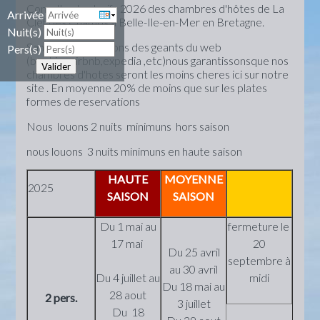
Consultez les tarifs 2026 des chambres d'hôtes de La
Arrivée
Clef des Champs à Belle-Ile-en-Mer en Bretagne.
Nuit(s)
Sans les commissions des geants du web
Pers(s)
(booking,airbnb,expedia ,etc)nous garantissonsque nos
Valider
chambres d'hotes seront les moins cheres ici sur notre
site . En moyenne 20% de moins que sur les plates
formes de reservations
Nous louons 2 nuits minimuns hors saison
nous louons 3 nuits minimuns en haute saison
HAUTE
MOYENNE
2025
SAISON
SAISON
Du 1 mai au
fermeture le
17 mai
20
Du 25 avril
septembre à
au 30 avril
Du 4 juillet au
midi
Du 18 mai au
28 aout
2 pers.
3 juillet
Du 18