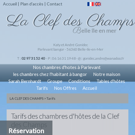
Accueil
|
Plan d'accès
|
Contact
Katy et André Gonidec
Parlevant bangor - 56360 Belle-Ile-en-Mer
T :
02 97 31 52 40
- P : 06 16 31 19 48 - @ :
gonidec.andre@wanadoo.fr
Nos chambres d'hotes à Parlevant
les chambres chez l'habitant à bangor
Notre maison
Sarah Bernhardt
Groupe
Conditions
Tables d'hôtes
Tarifs
Nos Offres
Accueil
LA CLEF DES CHAMPS
>
Tarifs
Tarifs des chambres d'hôtes de la Clef
des Champs
Réservation