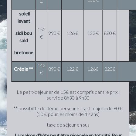
£
soleil
levant
152
sidi bou
990 €
126 €
132 €
880 €
€
said
bretonne
142
Créole **
890 €
122 €
126€
820€
€
Le petit-déjeuner de 15€ est compris dans le prix :
servi de 8h30 à 9h30
** possibilité de 3ème personne : tarif majoré de 80 €
(50 € pour les moins de 12 ans)
taxe de séjour en sus
La maison d’hôte peut être réservée en totalité. Pour