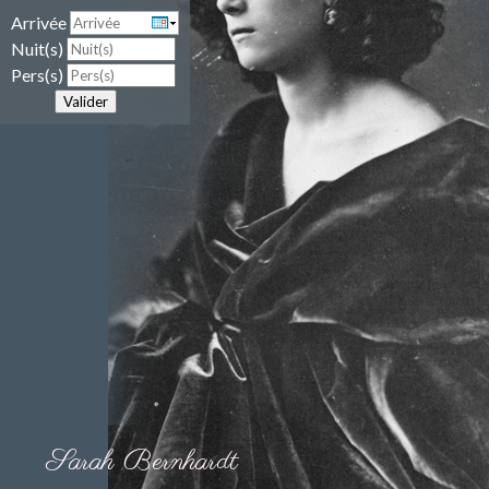
Arrivée
Nuit(s)
Pers(s)
Valider
Sarah Bernhardt