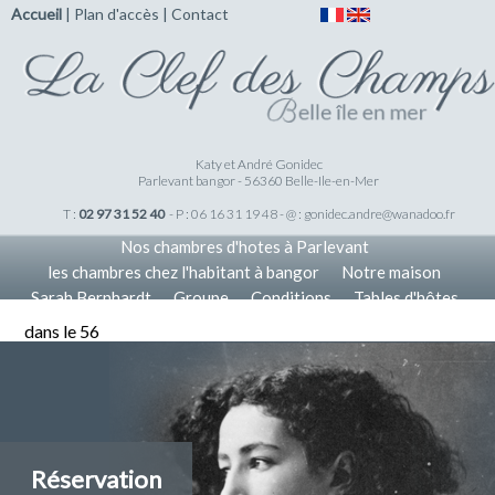
Accueil
|
Plan d'accès
|
Contact
Katy et André Gonidec
Parlevant bangor - 56360 Belle-Ile-en-Mer
T :
02 97 31 52 40
- P : 06 16 31 19 48 - @ :
gonidec.andre@wanadoo.fr
Nos chambres d'hotes à Parlevant
les chambres chez l'habitant à bangor
Notre maison
Sarah Bernhardt
Groupe
Conditions
Tables d'hôtes
Tarifs
Nos Offres
Accueil
dans le 56
Réservation