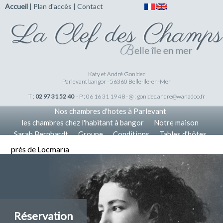
Accueil
|
Plan d'accès
|
Contact
Katy et André Gonidec
Parlevant bangor - 56360 Belle-Ile-en-Mer
T :
02 97 31 52 40
- P : 06 16 31 19 48 - @ :
gonidec.andre@wanadoo.fr
Nos chambres d'hotes à Parlevant
les chambres chez l'habitant à bangor
Notre maison
Sarah Bernhardt
Groupe
Conditions
Tables d'hôtes
Tarifs
Nos Offres
Accueil
près de Locmaria
Réservation