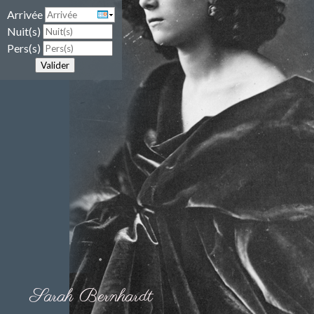
Arrivée
Nuit(s)
Pers(s)
Valider
Sarah Bernhardt