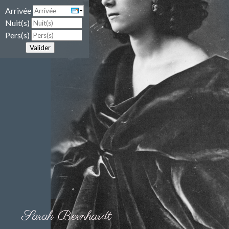
Arrivée
Nuit(s)
Pers(s)
Valider
Sarah Bernhardt