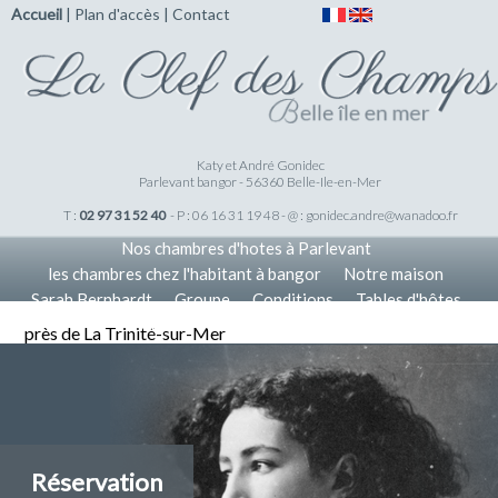
Accueil
|
Plan d'accès
|
Contact
Katy et André Gonidec
Parlevant bangor - 56360 Belle-Ile-en-Mer
T :
02 97 31 52 40
- P : 06 16 31 19 48 - @ :
gonidec.andre@wanadoo.fr
Nos chambres d'hotes à Parlevant
les chambres chez l'habitant à bangor
Notre maison
Sarah Bernhardt
Groupe
Conditions
Tables d'hôtes
Tarifs
Nos Offres
Accueil
près de La Trinité-sur-Mer
Réservation