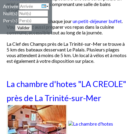
mini-réfrigérateur et comprenant une salle de bains
Arrivée
privative.
Nuit(s)
Pers(s)
L'établissement sert chaque jour
un petit-déjeuner buffet
.
Vous pourrez aussi préparer vos repas dans la cuisine
Valider
commune, accessible tout au long de la journée.
La Clef des Champs près de La Trinité-sur-Mer se trouve à
5 km des bateaux desservant Le Palais. Plusieurs plages
vous attendent à moins de 5 km. Un local à vélos et à motos
est également à votre disposition sur place.
La chambre d'hotes "LA CREOLE"
près de La Trinité-sur-Mer