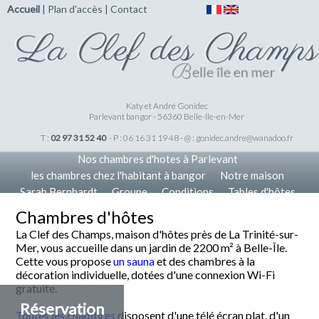
Accueil
|
Plan d'accès
|
Contact
Katy et André Gonidec
Parlevant bangor - 56360 Belle-Ile-en-Mer
T :
02 97 31 52 40
- P : 06 16 31 19 48 - @ :
gonidec.andre@wanadoo.fr
Nos chambres d'hotes à Parlevant
les chambres chez l'habitant à bangor
Notre maison
Sarah Bernhardt
Groupe
Conditions
Tables d'hôtes
Tarifs
Nos Offres
Accueil
Chambres d'hôtes
La Clef des Champs, maison d'hôtes près de La Trinité-sur-
Mer, vous accueille dans un jardin de 2200 m² à Belle-Île.
Cette vous propose
un sauna
et des chambres à la
décoration individuelle, dotées d'une connexion Wi-Fi
gratuite.
Réservation
Toutes les chambres
disposent d'une télé écran plat, d'un