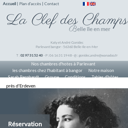
Accueil
|
Plan d'accès
|
Contact
Katy et André Gonidec
Parlevant bangor - 56360 Belle-Ile-en-Mer
T :
02 97 31 52 40
- P : 06 16 31 19 48 - @ :
gonidec.andre@wanadoo.fr
Nos chambres d'hotes à Parlevant
les chambres chez l'habitant à bangor
Notre maison
Sarah Bernhardt
Groupe
Conditions
Tables d'hôtes
Tarifs
Nos Offres
Accueil
près d'Erdeven
Réservation