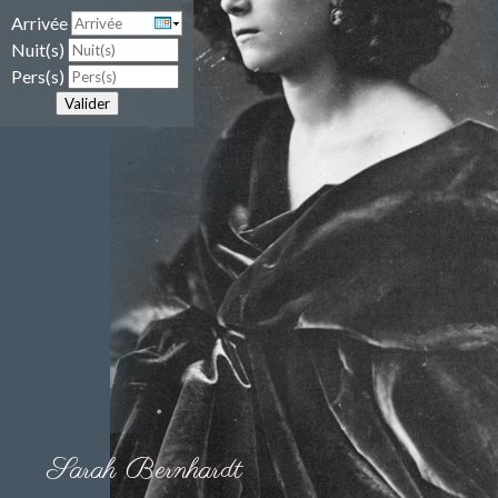
Arrivée
Nuit(s)
Pers(s)
Valider
Sarah Bernhardt