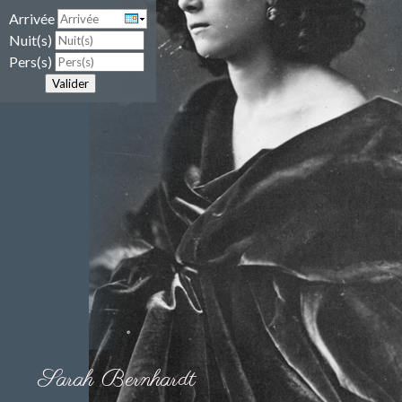
Arrivée
Nuit(s)
Pers(s)
Valider
Sarah Bernhardt