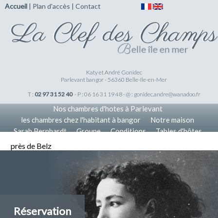
Accueil
|
Plan d'accès
|
Contact
Katy et André Gonidec
Parlevant bangor - 56360 Belle-Ile-en-Mer
T :
02 97 31 52 40
- P : 06 16 31 19 48 - @ :
gonidec.andre@wanadoo.fr
Nos chambres d'hotes à Parlevant
les chambres chez l'habitant à bangor
Notre maison
Sarah Bernhardt
Groupe
Conditions
Tables d'hôtes
Tarifs
Nos Offres
Accueil
près de Belz
Réservation